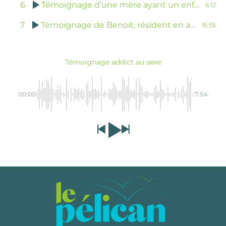
6
Témoignage d’une mère ayant un enfant addict au cannabis
6:12
7
Témoignage de Benoit, résident en appartement thérapeutique
15:55
Témoignage addict au sexe
00:00
-7:54