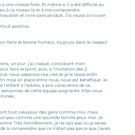
ne vitesse folle. Et même si il a été difficile au
n peu à ce niveau là et à me comprendre.
vailler et vivre sans produit. J’ai réussi à trouver
rtout positive.
avoir-faire et bonne humeur, toujours dans le respect
ons, un jour, j’ai craqué, constatant mon
ur faire le point, puis, à l’invitation des 2
al, nous séparons nos vies et je le laisse enfin
fin mise en place entre nous, nous est bénéfique. Je
 l’enfant à l’adulte, a pris conscience de sa
 personnes de cette équipe soignante. Elles nous
erminée…
 font tout cela pour des gens comme moi, mais
est un peu comme une seconde famille pour moi. Je
ntre. Très honnêtement, je ne sais pas où je serais
aidé à comprendre que ce n’était pas parce que j’avais