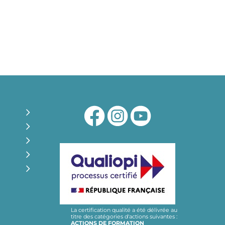
La certification qualité a été délivrée au
titre des catégories d'actions suivantes :
ACTIONS DE FORMATION