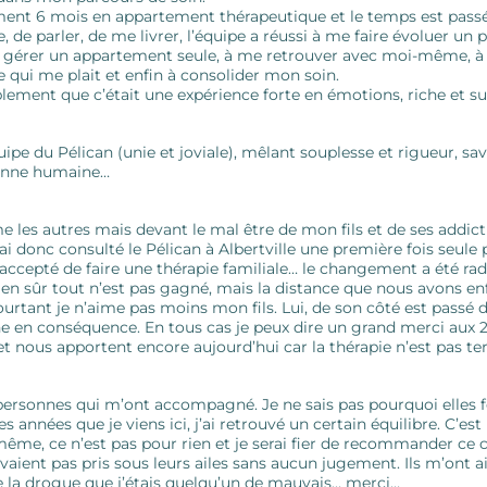
ment 6 mois en appartement thérapeutique et le temps est passé à u
, de parler, de me livrer, l’équipe a réussi à me faire évoluer u
à gérer un appartement seule, à me retrouver avec moi-même, à tra
e qui me plait et enfin à consolider mon soin.
plement que c’était une expérience forte en émotions, riche et su
uipe du Pélican (unie et joviale), mêlant souplesse et rigueur, s
rsonne humaine…
les autres mais devant le mal être de mon fils et de ses addicti
ai donc consulté le Pélican à Albertville une première fois seule po
accepté de faire une thérapie familiale… le changement a été radic
ien sûr tout n’est pas gagné, mais la distance que nous avons en
ourtant je n’aime pas moins mon fils. Lui, de son côté est passé de
e en conséquence. En tous cas je peux dire un grand merci aux 2
t nous apportent encore aujourd’hui car la thérapie n’est pas t
 personnes qui m’ont accompagné. Je ne sais pas pourquoi elles
 années que je viens ici, j’ai retrouvé un certain équilibre. C’
me, ce n’est pas pour rien et je serai fier de recommander ce ce
avaient pas pris sous leurs ailes sans aucun jugement. Ils m’ont 
e la drogue que j’étais quelqu’un de mauvais… merci…