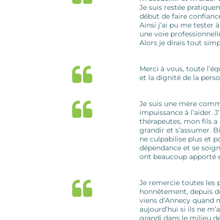
Je suis restée pratique
début de faire confiance
Ainsi j’ai pu me tester 
une voie professionnell
Alors je dirais tout sim
Merci à vous, toute l’éq
et la dignité de la pe
Je suis une mère comme 
impuissance à l’aider. J’
thérapeutes, mon fils a 
grandir et s’assumer. B
ne culpabilise plus et p
dépendance et se soign
ont beaucoup apporté e
Je remercie toutes les
honnêtement, depuis des
viens d’Annecy quand mê
aujourd’hui si ils ne m’
grandi dans le milieu d