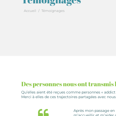
Vous êtes ici :
Accueil
Témoignages
Des personnes nous ont transmis l
Qu’elles aient été reçues comme personnes « addict 
Merci à elles de ces trajectoires partagées avec nous
Après mon passage en po
m’accueillir et m’aider