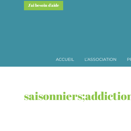
J'ai besoin d'aide
ACCUEIL
L’ASSOCIATION
P
saisonniers;addictio