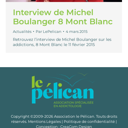
Interview de Michel
Boulanger 8 Mont Blanc
Actualités
Par
LePelican
4 mars 2015
Retrouvez l’interview de Michel Boulanger sur les
addictions, 8 Mont Blanc le 11 février 2015
Copyright ©2009-2026 Association le Pélican. Touts droits
réservés.
Mentions Légales
|
Politique de confidentialité
|
Conception :
CreaCom Design