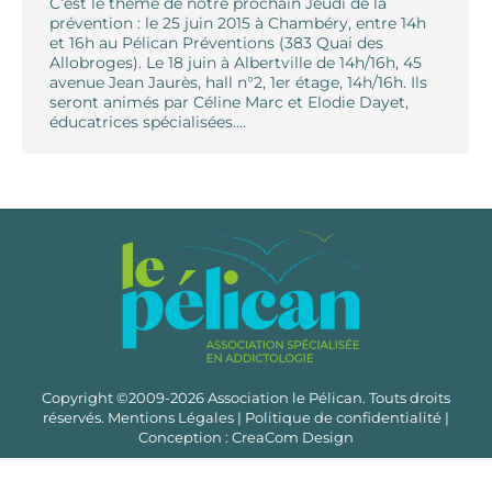
C’est le thème de notre prochain Jeudi de la
prévention : le 25 juin 2015 à Chambéry, entre 14h
et 16h au Pélican Préventions (383 Quai des
Allobroges). Le 18 juin à Albertville de 14h/16h, 45
avenue Jean Jaurès, hall n°2, 1er étage, 14h/16h. Ils
seront animés par Céline Marc et Elodie Dayet,
éducatrices spécialisées.…
Copyright ©2009-2026 Association le Pélican. Touts droits
réservés.
Mentions Légales
|
Politique de confidentialité
|
Conception :
CreaCom Design