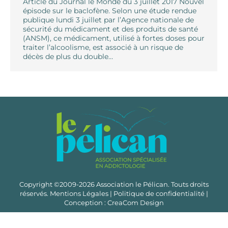
Article du Journal le Monde du 3 juillet 2017 Nouvel
épisode sur le baclofène. Selon une étude rendue
publique lundi 3 juillet par l’Agence nationale de
sécurité du médicament et des produits de santé
(ANSM), ce médicament, utilisé à fortes doses pour
traiter l’alcoolisme, est associé à un risque de
décès de plus du double…
Copyright ©2009-2026 Association le Pélican. Touts droits
réservés.
Mentions Légales
|
Politique de confidentialité
|
Conception :
CreaCom Design