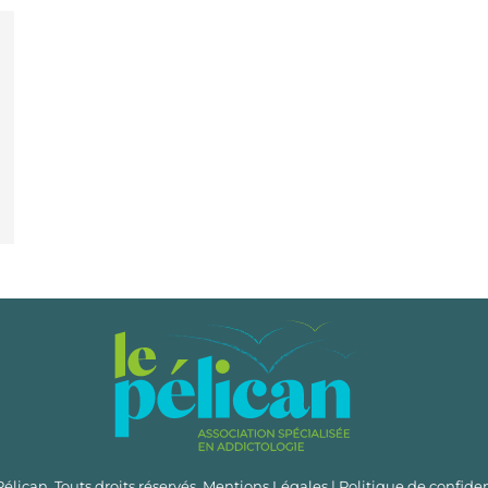
lican. Touts droits réservés.
Mentions Légales
|
Politique de confiden