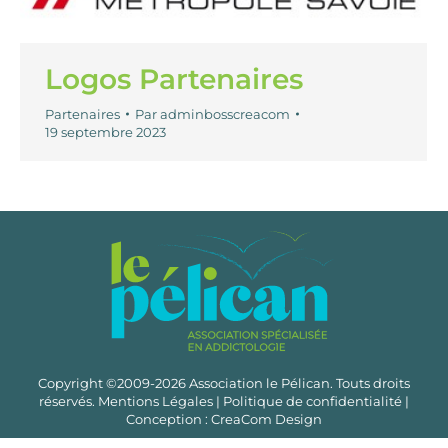
Logos Partenaires
Partenaires
Par
adminbosscreacom
19 septembre 2023
Copyright ©2009-2026 Association le Pélican. Touts droits
réservés.
Mentions Légales
|
Politique de confidentialité
|
Conception :
CreaCom Design