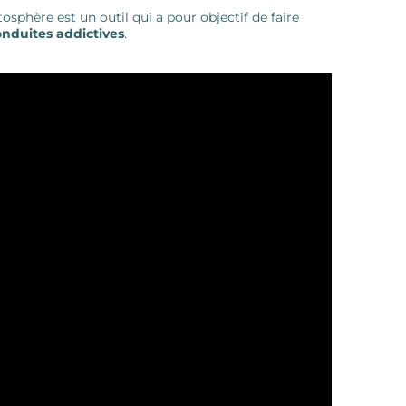
sphère est un outil qui a pour objectif de faire
nduites addictives
.