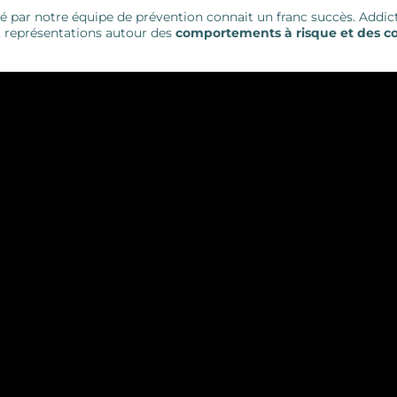
 par notre équipe de prévention connait un franc succès. Addicto
es, représentations autour des
comportements à risque et des co