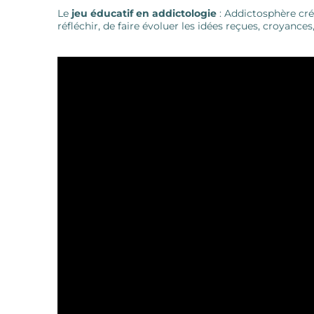
Le
jeu éducatif en addictologie
: Addictosphère créé
réfléchir, de faire évoluer les idées reçues, croyanc