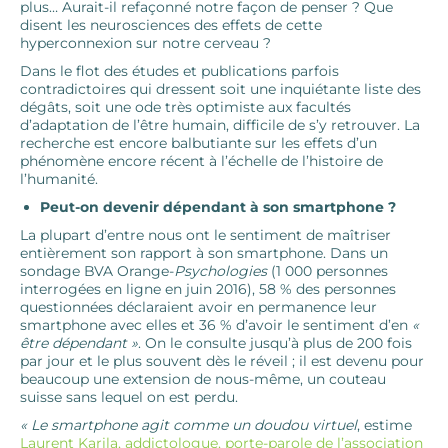
plus… Aurait-il refaçonné notre façon de penser ? Que
disent les neurosciences des effets de cette
hyperconnexion sur notre cerveau ?
Dans le flot des études et publications parfois
contradictoires qui dressent soit une inquiétante liste des
dégâts, soit une ode très optimiste aux facultés
d’adaptation de l’être humain, difficile de s’y retrouver. La
recherche est encore balbutiante sur les effets d’un
phénomène encore récent à l’échelle de l’histoire de
l’humanité.
Peut-on devenir dépendant à son smartphone ?
La plupart d’entre nous ont le sentiment de maîtriser
entièrement son rapport à son smartphone. Dans un
sondage BVA Orange-
Psychologies
(1 000 personnes
interrogées en ligne en juin 2016), 58 % des personnes
questionnées déclaraient avoir en permanence leur
smartphone avec elles et 36 % d’avoir le sentiment d’en
«
être dépendant »
. On le consulte jusqu’à plus de 200 fois
par jour et le plus souvent dès le réveil ; il est devenu pour
beaucoup une extension de nous-même, un couteau
suisse sans lequel on est perdu.
« Le smartphone agit comme un doudou virtuel
, estime
Laurent Karila, addictologue, porte-parole de l’association