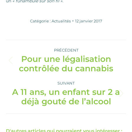
un
« funambule sur son fil »
.
Catégorie :
Actualités
12 janvier 2017
Navigation
article
PRÉCÉDENT
Pour une légalisation
Article
contrôlée du cannabis
précédent
:
SUIVANT
A 11 ans, un enfant sur 2 a
Article
déjà gouté de l’alcool
suivant
:
D'autres articles qui pourraient vous intéresser :