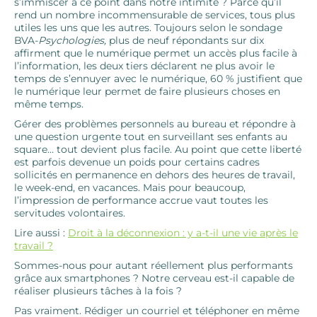
s’immiscer à ce point dans notre intimité ? Parce qu’il
rend un nombre incommensurable de services, tous plus
utiles les uns que les autres. Toujours selon le sondage
BVA-
Psychologies,
plus de neuf répondants sur dix
affirment que le numérique permet un accès plus facile à
l’information, les deux tiers déclarent ne plus avoir le
temps de s’ennuyer avec le numérique, 60 % justifient que
le numérique leur permet de faire plusieurs choses en
même temps.
Gérer des problèmes personnels au bureau et répondre à
une question urgente tout en surveillant ses enfants au
square… tout devient plus facile. Au point que cette liberté
est parfois devenue un poids pour certains cadres
sollicités en permanence en dehors des heures de travail,
le week-end, en vacances. Mais pour beaucoup,
l’impression de performance accrue vaut toutes les
servitudes volontaires.
Lire aussi :
Droit à la déconnexion : y a-t-il une vie après le
travail ?
Sommes-nous pour autant réellement plus performants
grâce aux smartphones ? Notre cerveau est-il capable de
réaliser plusieurs tâches à la fois ?
Pas vraiment. Rédiger un courriel et téléphoner en même