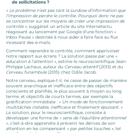
de sollicitations ?
« Le problème n’est pas tant la surdose d’information que
l’impression de perdre le contrôle. Pourquoi donc ne pas
se concentrer sur les moyens de créer une impression de
contrôle »
, suggérait un article du site Internetactu
réagissant au lancement par Google d’une fonction «
Inbox Pause » destinée à nous aider à faire face au flux
incessant des e-mails.
Comment reprendre le contrôle, comment apprivoiser
notre rapport aux écrans ? La solution passe par une
«
éducation à l’attention »
, estime le neuroscientifique Jean-
Philippe Lachaux, auteur du
Cerveau attentif
(2013) et du
Cerveau funambule
(2015) chez Odile Jacob.
Notre cerveau, explique-t-il, ne cesse de passer de manière
souvent anarchique et inefficace entre des objectifs
conscients et planifiés, le plus souvent à moyen ou long
terme, et objectifs de courts termes, par exemple la
gratification immédiate :
« Un mode de fonctionnement
multitâches instable, inefficace et finalement épuisant. »
La solution, pour le neuroscientifique, consiste à
développer une forme de
« sens de l’équilibre attentionnel
»,
c’est-à-dire apprendre à prévenir les dérives de son
attention en les compensant
« par petites touches »
, tel