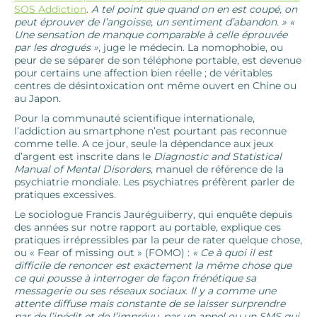
SOS Addiction
.
A tel point que quand on en est coupé, on
peut éprouver de l’angoisse, un sentiment d’abandon. »
«
Une sensation de manque comparable à celle éprouvée
par les drogués »
, juge le médecin. La nomophobie, ou
peur de se séparer de son téléphone portable, est devenue
pour certains une affection bien réelle ; de véritables
centres de désintoxication ont même ouvert en Chine ou
au Japon.
Pour la communauté scientifique internationale,
l’addiction au smartphone n’est pourtant pas reconnue
comme telle. A ce jour, seule la dépendance aux jeux
d’argent est inscrite dans le
Diagnostic and Statistical
Manual of Mental Disorders
, manuel de référence de la
psychiatrie mondiale. Les psychiatres préfèrent parler de
pratiques excessives.
Le sociologue Francis Jauréguiberry, qui enquête depuis
des années sur notre rapport au portable, explique ces
pratiques irrépressibles par la peur de rater quelque chose,
ou « Fear of missing out » (FOMO) :
« Ce à quoi il est
difficile de renoncer est exactement la même chose que
ce qui pousse à interroger de façon frénétique sa
messagerie ou ses réseaux sociaux. Il y a comme une
attente diffuse mais constante de se laisser surprendre
par de l’inédit et de l’imprévu, par un appel ou un SMS qui