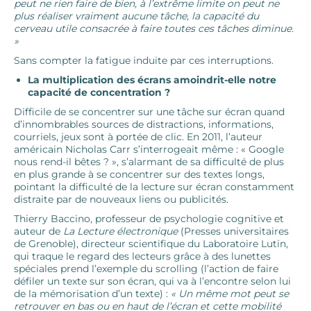
peut ne rien faire de bien, à l’extrême limite on peut ne
plus réaliser vraiment aucune tâche, la capacité du
cerveau utile consacrée à faire toutes ces tâches diminue.
»
Sans compter la fatigue induite par ces interruptions.
La multiplication des écrans amoindrit-elle notre
capacité de concentration ?
Difficile de se concentrer sur une tâche sur écran quand
d’innombrables sources de distractions, informations,
courriels, jeux sont à portée de clic. En 2011, l’auteur
américain Nicholas Carr s’interrogeait même : « Google
nous rend-il bêtes ? », s’alarmant de sa difficulté de plus
en plus grande à se concentrer sur des textes longs,
pointant la difficulté de la lecture sur écran constamment
distraite par de nouveaux liens ou publicités.
Thierry Baccino, professeur de psychologie cognitive et
auteur de
La Lecture électronique
(Presses universitaires
de Grenoble), directeur scientifique du Laboratoire Lutin,
qui traque le regard des lecteurs grâce à des lunettes
spéciales prend l’exemple du scrolling (l’action de faire
défiler un texte sur son écran, qui va à l’encontre selon lui
de la mémorisation d’un texte) :
« Un même mot peut se
retrouver en bas ou en haut de l’écran et cette mobilité