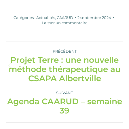
Catégories :
Actualités
,
CAARUD
2 septembre 2024
Laisser un commentaire
Navigation
article
PRÉCÉDENT
Projet Terre : une nouvelle
méthode thérapeutique au
Article
précédent
CSAPA Albertville
:
SUIVANT
Agenda CAARUD – semaine
Article
39
suivant
: