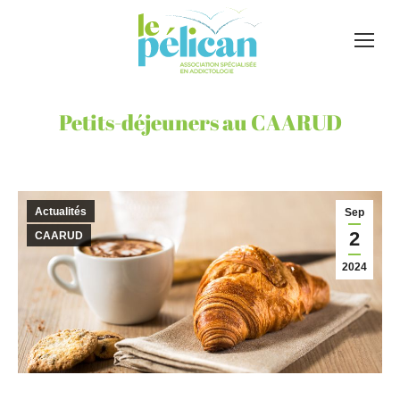
Petits-déjeuners au CAARUD
Actualités
Sep
2
CAARUD
2024