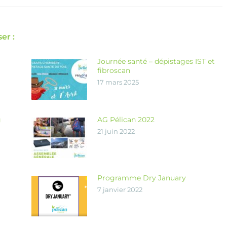
er :
Journée santé – dépistages IST et
fibroscan
17 mars 2025
g
AG Pélican 2022
21 juin 2022
Programme Dry January
7 janvier 2022