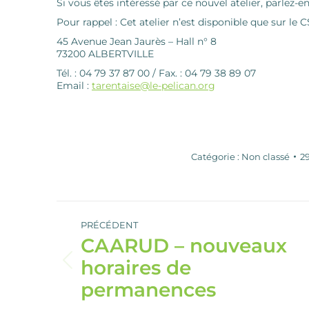
Si vous êtes intéressé par ce nouvel atelier, parlez-en
Pour rappel : Cet atelier n’est disponible que sur le C
45 Avenue Jean Jaurès – Hall n° 8
73200 ALBERTVILLE
Tél. : 04 79 37 87 00 / Fax. : 04 79 38 89 07
Email :
tarentaise@le-pelican.org
Catégorie :
Non classé
2
Navigation
article
PRÉCÉDENT
CAARUD – nouveaux
horaires de
Article
précédent
permanences
: