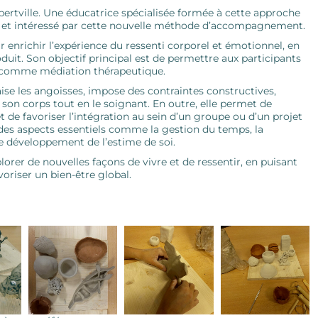
lbertville. Une éducatrice spécialisée formée à cette approche
e et intéressé par cette nouvelle méthode d’accompagnement.
 enrichir l’expérience du ressenti corporel et émotionnel, en
uit. Son objectif principal est de permettre aux participants
e comme médiation thérapeutique.
ise les angoisses, impose des contraintes constructives,
r son corps tout en le soignant. En outre, elle permet de
 et de favoriser l’intégration au sein d’un groupe ou d’un projet
des aspects essentiels comme la gestion du temps, la
le développement de l’estime de soi.
lorer de nouvelles façons de vivre et de ressentir, en puisant
voriser un bien-être global.