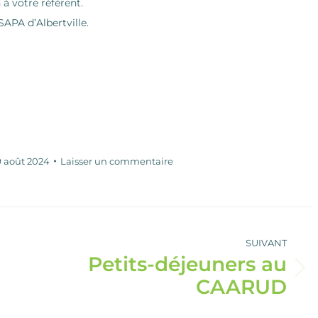
 à votre référent.
SAPA d’Albertville.
9 août 2024
Laisser un commentaire
SUIVANT
Petits-déjeuners au
Article
CAARUD
suivant
: