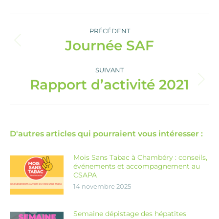
Navigation
article
PRÉCÉDENT
Journée SAF
Article
précédent
:
SUIVANT
Rapport d’activité 2021
Article
suivant
:
D'autres articles qui pourraient vous intéresser :
Mois Sans Tabac à Chambéry : conseils,
événements et accompagnement au
CSAPA
14 novembre 2025
Semaine dépistage des hépatites