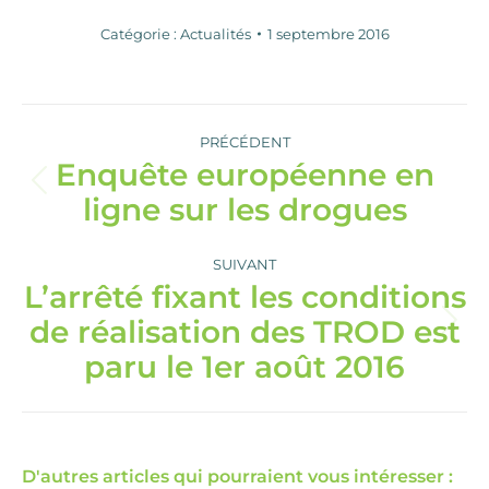
Catégorie :
Actualités
1 septembre 2016
Navigation
article
PRÉCÉDENT
Enquête européenne en
Article
ligne sur les drogues
précédent
:
SUIVANT
L’arrêté fixant les conditions
de réalisation des TROD est
Article
suivant
paru le 1er août 2016
:
D'autres articles qui pourraient vous intéresser :