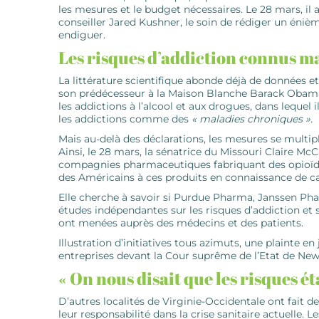
les mesures et le budget ­nécessaires. Le 28 mars, 
­conseiller Jared Kushner, le soin de rédiger un éni
endiguer.
Les risques d’addiction connus m
La littérature scientifique abonde déjà de données et
son prédécesseur à la Maison Blanche Barack Obama
les addictions à l’alcool et aux drogues, dans leque
les ­addictions comme des
« maladies chroniques ».
Mais au-delà des déclarations, les mesures se multipl
Ainsi, le 28 mars, la sénatrice du Missouri Claire Mc
compagnies pharmaceutiques fabriquant des opioïdes
des Américains à ces produits en connaissance de c
Elle cherche à savoir si Purdue Pharma, Janssen Ph
études indépendantes sur les risques d’addiction e
ont menées auprès des médecins et des patients.
Illustration d’initiatives tous azimuts, une plainte e
entreprises devant la Cour suprême de l’Etat de New
« On nous disait que les risques é
D’autres localités de Virginie-Occidentale ont fait d
leur responsabilité dans la crise sanitaire actuelle. 