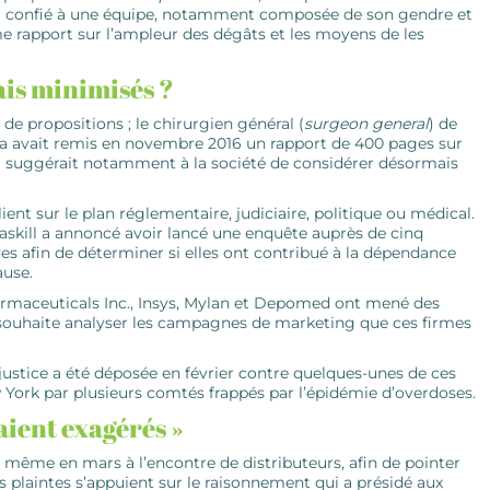
il a confié à une équipe, ­notamment composée de son gendre et
ème rapport sur l’ampleur des dégâts et les moyens de les
ais minimisés ?
 de propositions ; le chirurgien général (
surgeon general
) de
 avait remis en novembre 2016 un rapport de 400 pages sur
l il suggérait notamment à la société de considérer désormais
ient sur le plan réglementaire, judiciaire, politique ou médical.
Caskill a ­annoncé avoir lancé une enquête auprès de cinq
 afin de déterminer si elles ont ­contribué à la dépendance
ause.
armaceuticals Inc., Insys, Mylan et Depomed ont mené des
t souhaite analyser les campagnes de marketing que ces firmes
n justice a été déposée en février contre quelques-unes de ces
 York par plusieurs comtés frappés par l’épidémie d’overdoses.
taient exagérés »
e même en mars à l’encontre de distributeurs, afin de pointer
Les plaintes s’appuient sur le raisonnement qui a présidé aux