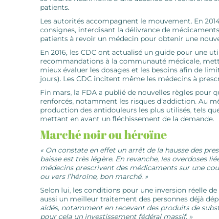
patients.
Les autorités accompagnent le mouvement. En 2014,
consignes, interdisant la délivrance de médicaments
patients à revoir un médecin pour obtenir une nouve
En 2016, les CDC ont actualisé un guide pour une uti
recommandations à la communauté médicale, mettant 
mieux évaluer les dosages et les besoins afin de limi
jours). Les CDC incitent même les médecins à prescri
Fin mars, la FDA a ­publié de nouvelles règles pour q
renforcés, notamment les risques d’addiction. Au m
production des antidouleurs les plus ­utilisés, tels q
mettant en avant un ­fléchissement de la demande.
Marché noir ou héroïne
« On constate en effet un arrêt de la hausse des pres
baisse est très légère
.
En ­revanche, les overdoses lié
médecins prescrivent des médicaments sur une court
ou vers l’héroïne, bon marché. »
Selon lui, les conditions pour une inversion réelle de
aussi un meilleur traitement des personnes déjà dé
aidés, notamment en recevant des produits de substit
pour cela un investissement fédéral massif. »