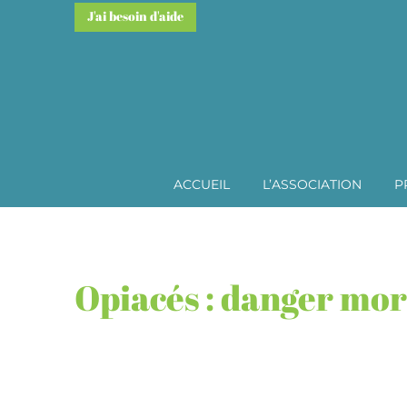
J'ai besoin d'aide
ACCUEIL
L’ASSOCIATION
P
Opiacés : danger mor