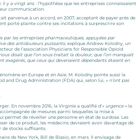
il y a vingt ans : l’hypothèse que les entreprises connaissaient
 leur communication.
tait parvenue à un ­accord, en 2007, acceptant de payer près de
nt porté plainte contre ses incitations à ­surprescrire son
tés par les entreprises pharmaceutiques, ­appuyées par
ve des antidouleurs puissants
, explique Andrew Kolodny, un
ecteur de l’association Physicians for Responsible Opioid
nous disait que l’on sous-traitait la douleur, que l’on manquait
t exagérés, que ceux qui ­devenaient dépendants étaient en
nomène en Europe et en Asie, M. Kolodny pointe aussi la
ood and Drug Administration (FDA) qui, selon lui,
« n’ont pas
e
r. En novembre 2016, la Virginie a qualifié d’
« urgence »
la
t accompagnée de mesures parmi lesquelles la mise à
i permet de ­réveiller une personne en état de surdose. Les
ser de ce produit, les médecins devraient avoir davantage de
 de stocks suffisants.
re de New York, Bill de Blasio, en mars. Il ­envisage de