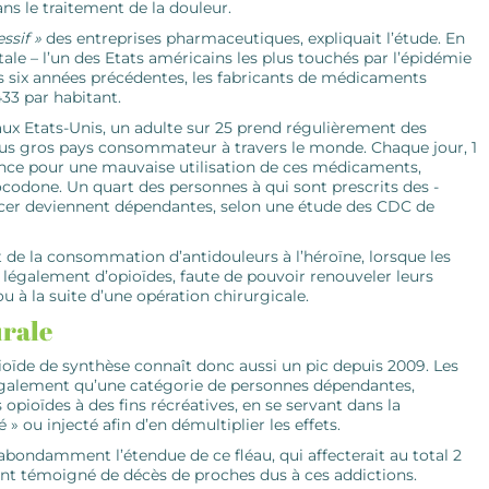
ns le traitement de la douleur.
ssif »
des entreprises pharmaceutiques, expliquait l’étude. En
ale – l’un des Etats américains les plus touchés par l’épidémie
s six années précédentes, les fabricants de médicaments
433 par habitant.
 aux Etats-Unis, un adulte sur 25 prend régulièrement des
plus gros pays consommateur à travers le monde. Chaque jour, 1
ence pour une mauvaise utilisation de ces médicaments,
codone. Un quart des personnes à qui sont prescrits des ­
ncer deviennent dépendantes, selon une étude des CDC de
 de la consommation d’antidouleurs à l’héroïne, lorsque les
légalement d’opioïdes, faute de pouvoir renouveler leurs
 à la suite d’une opération chirurgicale.
urale
oïde de synthèse connaît donc aussi un pic depuis 2009. Les
t également qu’une catégorie de personnes dépendantes,
opioïdes à des fins ­récréatives, en se servant dans la
» ou injecté afin d’en démultiplier les effets.
nt abondamment l’étendue de ce fléau, qui ­affecterait au total 2
ont témoigné de décès de proches dus à ces addictions.