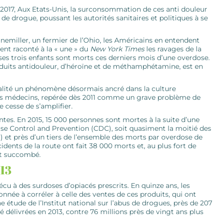
l 2017, Aux Etats-Unis, la surconsommation de ces anti douleur
de drogue, poussant les autorités sanitaires et politiques à se
emiller, un fermier de l’Ohio, les Américains en entendent
nt raconté à la « une » du
New York Times
les ravages de la
es trois enfants sont morts ces derniers mois d’une overdose.
oduits antidouleur, d’héroïne et de méthamphétamine, est en
utalité un phénomène désormais ancré dans la culture
 des médecins, repérée dès 2011 comme un grave problème de
e cesse de s’amplifier.
ntes. En 2015, 15 000 personnes sont mortes à la suite d’une
ase Control and Prevention (CDC), soit quasiment la moitié des
) et près d’un tiers de l’ensemble des morts par overdose de
ents de la route ont fait 38 000 morts et, au plus fort de
nt succombé.
013
cu à des surdoses d’opiacés prescrits. En quinze ans, les
onnée à corréler à celle des ventes de ces produits, qui ont
étude de l’Institut national sur l’abus de drogues, près de 207
 délivrées en 2013, contre 76 millions près de vingt ans plus