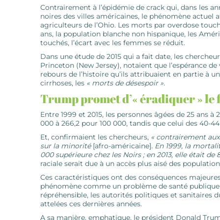
Contrairement à l’épidémie de crack qui, dans les an
noires des villes américaines, le phénomène actuel a
agriculteurs de l’Ohio. Les morts par overdose touc
ans, la population blanche non hispanique, les ­Amér
touchés, l’écart avec les femmes se réduit.
Dans une étude de 2015 qui a fait date, les cherche
Princeton (New Jersey), ­notaient que l’espérance de
rebours de l’histoire qu’ils attribuaient en partie à 
cirrhoses, les
« morts de désespoir ».
Trump promet d’« éradiquer » le 
Entre 1999 et 2015, les personnes âgées de 25 ans à 2
000 à 266,2 pour 100 000, tandis que celui des 40-44 
Et, confirmaient les chercheurs,
«
contrairement aux 
sur la minorité
[afro-américaine]
. En 1999, la mortali
000 supérieure chez les Noirs ; en 2013, elle était de
raciale ­serait due à un accès plus aisé des populatio
Ces caractéristiques ont des conséquences ­majeures
phénomène comme un problème de santé publique
répréhensible, les autorités politiques et sanitaire
attelées ces dernières années.
A sa manière, emphatique, le président Donald Trum