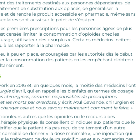
ent des traitements destinés aux ­personnes dépendantes, de
 traitement de substitution aux opiacés, de généraliser la
ice et de rendre le produit accessible en pharmacie, même sans
olaires sont aussi sur le point de s’équiper.
 les premières prescriptions pour les personnes âgées de plus
 est censée limiter la consommation d’opioïdes chez les
ge, ­utilisateur des « surplus ». Certains médecins incitent
ou à les rapporter à la pharmacie.
peu à peu en place, encouragées par les autorités dès le début
rôler la consommation des patients en les empêchant d’obtenir
ultanément.
s
York en 2016 et, en quelques mois, la moitié des médecins l’ont
urgie
d’avril, qui en rappelle les bienfaits en termes de dosage
les chirurgiens, sommes responsables de prescriptions
 et les morts par overdose
, y écrit Atul Gawande, chirurgien et
changer cela et nous ­savons maintenant comment le faire. »
idouleurs autres que les opioïdes ou le recours à des
hérapie physique. Ils conseillent d’indiquer aux patients que le
­vérifier que le patient n’a pas reçu de traitement d’un autre
st conseillé de donner « la dose minimale », une injonction qui
r le traitement de douleurs spécifiques et aux demandes des