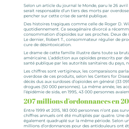
Selon un article du journal le Monde, paru le 26 avri
serait responsable d’un tiers des morts par overdose 
pencher sur cette crise de santé publique.
Des histoires tragiques comme celle de Roger D. Win
quotidiennement. Ce sexagénaire divorcé a récemme
consommation d’opioïdes sur ses proches. Deux de s
Le dernier, Robert T., ­consommateur régulier de pr
cure de désintoxication.
Le drame de cette famille illustre dans toute sa br
américaine. L’addiction aux opioïdes prescrits par
santé publique par les autorités sanitaires du pays, n
Les chiffres sont vertigineux, les comparaisons parla
overdose de ces produits, selon les Centers for Dise
décès dus aux surdoses d’opioïdes en général (33 091
drogues (50 000 personnes). La même année, les accid
l’épidémie de sida, en 1995, 43 000 personnes avaie
207 millions d’ordonnances en 2
Entre 1999 et 2015, 183 000 personnes n’ont pas survé
chiffres annuels ont été multipliés par quatre. Une d
également quadruplé sur la même période. Selon une 
millions d’ordonnances pour des antidouleurs ont été