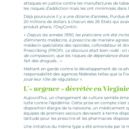
attaques en justice contre les manufactures de tabac 
les risques d’addiction mais les ont minimisés dans
Déjà poursuivie il y a une dizaine d’années, Purdue é
20 millions de dollars à chacun des 26 Etats qui avaie
produit phare, l’OxyContin.
« Depuis les années 1990, les praticiens ont été inci
d’éminents médecins, à prescrire de manière agressi
médecin spécialiste des opioïdes, cofondateur et dir
Prescribing (PROP).
Le discours était bien rodé : on 
de compassion, que les risques de dépendance étaien
fait des drogués… »
Mettant en garde contre le développement de ce phé
responsabilité des agences fédérales telles que la F
joué leur rôle de régulateur ».
L’« urgence » décrétée en Virgini
Aujourd’hui, un changement de culture semble émerge
lutte contre l’épidémie. Cette prise en compte s’es
disposition élargie de la naloxone, un médicament qu
équipes de premiers secours devraient à terme dispo
latitude pour les prescrire et les pharmacies disposer
Une initiative du même type a été annoncée par le mai