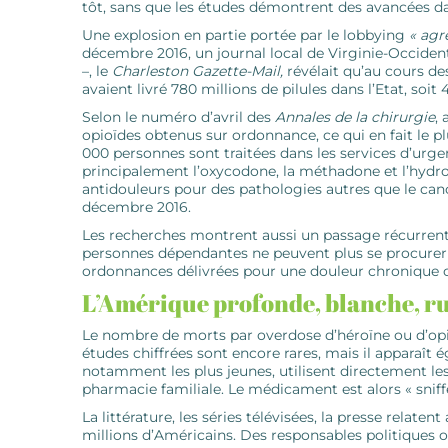
tôt, sans que les études démontrent des avancées da
Une explosion en partie portée par le lobbying
« agre
décembre 2016, un journal local de Virginie-Occident
–, le
Charleston Gazette-Mail,
révélait qu’au cours de
avaient livré 780 millions de pilules dans l’Etat, soit 
Selon le numéro d’avril des
Annales de la chirurgie
,
opioïdes obtenus sur ordonnance, ce qui en fait le 
000 personnes sont traitées dans les services d’urg
principalement l’oxycodone, la méthadone et l’hydro
antidouleurs pour des pathologies autres que le ca
décembre 2016.
Les recherches montrent aussi un passage ­récurrent
personnes dépendantes ne peuvent plus se procurer 
ordonnances délivrées pour une douleur chronique ou
L’Amérique profonde, blanche, r
Le nombre de morts par overdose d’héroïne ou d’opi
études chiffrées sont encore rares, mais il ­apparaî
notamment les plus jeunes, utilisent directement les 
pharmacie familiale. Le médicament est alors « sniffé 
La littérature, les séries télévisées, la presse relate
millions d’Américains. Des responsables politiques 