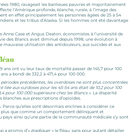
nées 1980, ravageait les banlieues pauvres et majoritairement
ffecte l’Amérique profonde, blanche, rurale, à l’image des
hent en effet principalement les personnes âgées de 25 à 54
indiens et les tribus d’Alaska. Si les hommes ont été davantage
urs Anne Case et Angus Deaton, économistes à l’université de
 vie des Blancs avait diminué depuis 1998, une évolution à
une mauvaise utilisation des antidouleurs, aux suicides et aux
fléau
9 ans ont vu leur taux de mortalité passer de 145,7 pour 100
ans a bondi de 332,2 à 471,4 pour 100 000.
périodes précédentes, les overdoses ne sont plus concentrées
té liée aux surdoses pour les 45-54 ans était de 10,2 pour 100
 8,4 pour 100 000 supérieure chez les Blancs
»
. La disparité
ns blanches aux prescriptions d’opioïdes.
. Parce qu’elles sont désormais enclines à considérer ce
 plus que comme un comportement délinquant et
s du pays ainsi qu’une partie de la communauté médicale s’y sont
p a promis d’
« éradiquer »
le fléau, sans pour autant détailler