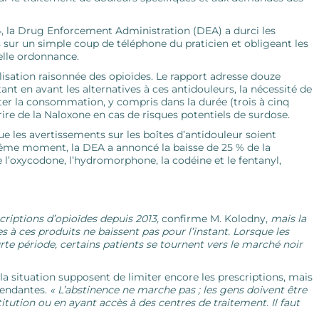
 la Drug Enforcement Administration (DEA) a durci les
 sur un simple coup de téléphone du praticien et obligeant les
lle ­ordonnance.
lisation raisonnée des opioïdes. Le rapport adresse douze
en avant les alternatives à ces antidouleurs, la nécessité de
ter la consommation, y compris dans la ­durée (trois à cinq
re de la Naloxone en cas de risques potentiels de surdose.
ue les avertissements sur les boîtes d’antidouleur soient
ême moment, la DEA a annoncé la baisse de 25 % de la
ue l’oxycodone, l’hydromorphone, la codéine et le fentanyl,
criptions d’opioïdes depuis 2013,
confirme M. Kolodny,
mais la
es à ces produits ne baissent pas pour l’instant. Lorsque les
e période, certains patients se tournent vers le marché noir
 la situation supposent de limiter encore les prescriptions, mais
pendantes.
« L’abstinence ne marche pas ; les gens doivent être
ution ou en ayant accès à des centres de traitement. Il faut