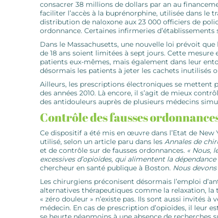
consacrer 38 millions de dollars par an au financem
faciliter l’accès à la ­buprénorphine, utilisée dans le
distribution de naloxone aux 23 000 officiers de pol
ordonnance. Certaines infirmeries d’établissements sc
Dans le Massachusetts, une nouvelle loi prévoit que
de 18 ans soient limitées à sept jours. Cette mesure
patients eux-mêmes, mais également dans leur entoura
désormais les patients à jeter les cachets inutilisés 
Ailleurs, les prescriptions électroniques se mettent 
des années 2010. Là encore, il s’agit de mieux cont
des antidouleurs auprès de plusieurs médecins sim
Contrôle des fausses ordonnance
Ce dispositif a été mis en œuvre dans l’Etat de New 
utilisé, selon un article paru dans les
Annales de chir
et de ­contrôle sur de fausses ordonnances.
« Nous, 
excessives d’opioïdes, qui alimentent la dépendance
chercheur en santé publique à Boston.
Nous devons 
Les chirurgiens préconisent désormais l’emploi d’ant
alternatives thérapeutiques comme la relaxation, la t
« zéro douleur » n’existe pas. Ils sont aussi invités à 
médecin. En cas de prescription d’opioïdes, il leur e
se heurte néanmoins à une absence de recherches su