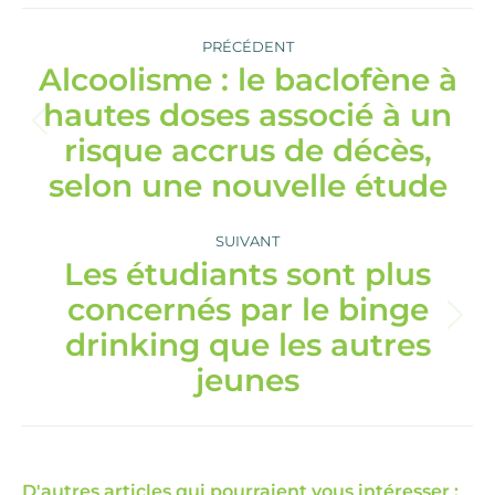
Navigation
article
PRÉCÉDENT
Alcoolisme : le baclofène à
hautes doses associé à un
Article
risque accrus de décès,
précédent
:
selon une nouvelle étude
SUIVANT
Les étudiants sont plus
concernés par le binge
Article
drinking que les autres
suivant
:
jeunes
D'autres articles qui pourraient vous intéresser :