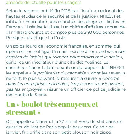
amende délictuelle pour les usagers
Selon le rapport publié fin 2016 par l’Institut national des
hautes études de la sécurité et de la justice (INHESJ) et
intitulé « Estimation des marchés des drogues illicites en
France », il réalise à lui seul un chiffre d’affaires annuel de
1,1 milliard d’euros et compte plus de 240 000 personnes.
Presque autant que La Poste.
Un poids lourd de l’économie française, en somme, qui
opère en toute illégalité mais recrute à tour de bras
« des
armées de larbins qui triment pour moins que le smic »
,
dénonce un médiateur d’une cité des Yvelines. Le
chercheur Nacer Lalam, coauteur du rapport de l’INHESJ,
les appelle
« le prolétariat du cannabis »
, dont les revenus
ne font, le plus souvent, qu’assurer la survie.
« Comme
dans les entreprises normales, les patrons s’enrichissent,
pas les employés »,
résume un officier de police judiciaire
des Hauts-de-Seine.
Un « boulot très ennuyeux et
stressant »
On l’appellera Marvin. Il a 22 ans et vend du shit dans un
quartier de l’est de Paris depuis deux ans. Ce soir de
janvier, frigorifié dans son petit blouson noir zippé