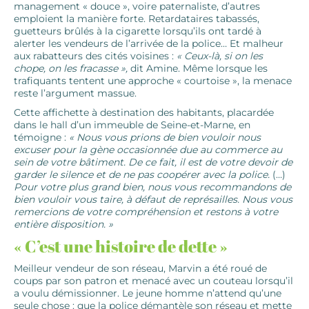
management « douce », voire paternaliste, d’autres
emploient la manière forte. Retardataires tabassés,
guetteurs brûlés à la cigarette lorsqu’ils ont tardé à
alerter les vendeurs de l’arrivée de la police… Et malheur
aux rabatteurs des cités voisines :
« Ceux-là, si on les
chope, on les fracasse »,
dit Amine. Même lorsque les
trafiquants tentent une approche « courtoise », la menace
reste l’argument massue.
Cette affichette à destination des habitants, placardée
dans le hall d’un immeuble de Seine-et-Marne, en
témoigne :
« Nous vous prions de bien vouloir nous
excuser pour la gène occasionnée due au commerce au
sein de votre bâtiment. De ce fait, il est de votre devoir de
garder le silence et de ne pas coopérer avec la police.
(…)
Pour votre plus grand bien, nous vous recommandons de
bien vouloir vous taire, à défaut de représailles. Nous vous
remercions de votre compréhension et restons à votre
entière disposition. »
« C’est une histoire de dette »
Meilleur vendeur de son réseau, Marvin a été roué de
coups par son patron et menacé avec un couteau lorsqu’il
a voulu démissionner. Le jeune homme n’attend qu’une
seule chose : que la police démantèle son réseau et mette