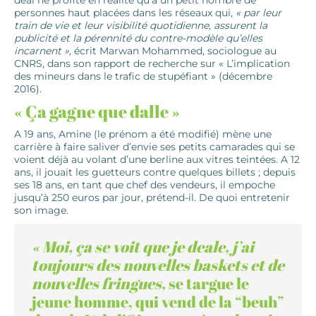
deal ne profite en réalité qu’à un petit nombre de
personnes haut placées dans les réseaux qui,
« par leur
train de vie et leur visibilité quotidienne, assurent la
publicité et la pérennité du contre-modèle qu’elles
incarnent »,
écrit Marwan Mohammed, sociologue au
CNRS, dans son rapport de recherche sur « L’implication
des mineurs dans le trafic de stupéfiant » (décembre
2016).
« Ça gagne que dalle »
A 19 ans, Amine (le prénom a été modifié) mène une
carrière à faire saliver d’envie ses petits camarades qui se
voient déjà au volant d’une berline aux vitres teintées. A 12
ans, il jouait les guetteurs contre quelques billets ; depuis
ses 18 ans, en tant que chef des vendeurs, il empoche
jusqu’à 250 euros par jour, prétend-il. De quoi entretenir
son image.
« Moi, ça se voit que je deale, j’ai
toujours des nouvelles baskets et de
nouvelles fringues,
se targue le
jeune homme, qui vend de la “beuh”