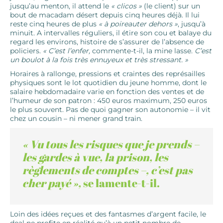
jusqu’au menton, il attend le
« clicos »
(le client) sur un
bout de macadam désert depuis cinq heures déjà. Il lui
reste cinq heures de plus
« à poireauter dehors »
, jusqu’à
minuit. A intervalles réguliers, il étire son cou et balaye du
regard les environs, histoire de s’assurer de l’absence de
policiers.
« C’est l’enfer,
commente-t-il, la mine lasse.
C’est
un boulot à la fois très ennuyeux et très stressant. »
Horaires à rallonge, pressions et craintes des représailles
physiques sont le lot quotidien du jeune homme, dont le
salaire hebdomadaire varie en fonction des ventes et de
l’humeur de son patron : 450 euros maximum, 250 euros
le plus souvent. Pas de quoi gagner son autonomie – il vit
chez un cousin – ni mener grand train.
« Vu tous les risques que je prends –
les gardes à vue, la prison, les
règlements de comptes –, c’est pas
cher payé »,
se lamente-t-il.
Loin des idées reçues et des fantasmes d’argent facile, le