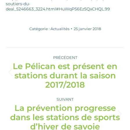
soutiers-du-
deal_5246663_3224.html#HuWqP56Ez5QxCHQL.99
Catégorie :
Actualités
25 janvier 2018
Navigation
article
PRÉCÉDENT
Le Pélican est présent en
stations durant la saison
Article
précédent
2017/2018
:
SUIVANT
La prévention progresse
dans les stations de sports
Article
suivant
d’hiver de savoie
: