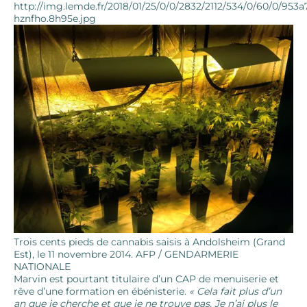
http://img.lemde.fr/2018/01/25/0/0/2832/2112/534/0/60/0/953a
hznfho.8h95e.jpg
Trois cents pieds de cannabis saisis à Andolsheim (Grand
Est), le 11 novembre 2014.
AFP / GENDARMERIE
NATIONALE
Marvin est pourtant titulaire d’un CAP de menuiserie et
rêve d’une formation en ébénisterie.
« Cela fait plus d’un
an que je cherche et que je ne trouve pas. Je n’ai plus le