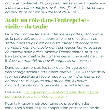
courage,
confie-t-il.
J’ai proposé mes services au dealer il y
a deux ans parce que je n’avais rien : j’étais à la rue et sans
emploi. Ils m’ont embauché tout de suite. »
Avoir un rôle dans l’entreprise «
virile » du trafic
Là où l’économie légale leur ferme les portes, l’économie
de la pauvreté, ou de la débrouille, prend le relais.
« Le
secteur des stups n’est pas discriminant et accepte les
non-diplômés, principalement des jeunes hommes issus
de milieux défavorisés
, observe l’économiste Christian
Ben Lakhdar, maître de conférences à l’université de Lille-
II.
C’est un marché du travail auquel ils ont accès. »
Dans les quartiers où les taux de chômage et de
décrochage scolaire atteignent parfois 50 %, « l’école de la
rue » se substitue à l’école républicaine.
« Des jeunes se
pointent tous les jours pour du boulot, à l’heure
d’ouverture des points de vente »,
raconte Amine.
Lire aussi :
Délinquance : « Faire cohabiter deux visions
politiques tout à fait réconciliables »
Pour la Mission métropolitaine de prévention des
conduites à risques (une coopération entre la Mairie de