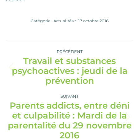
Catégorie :
Actualités
17 octobre 2016
Navigation
article
PRÉCÉDENT
Travail et substances
psychoactives : jeudi de la
Article
précédent
prévention
:
SUIVANT
Parents addicts, entre déni
et culpabilité : Mardi de la
Article
parentalité du 29 novembre
suivant
:
2016