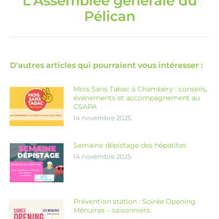
L’Assemblée générale du
Article
Pélican
suivant
:
D'autres articles qui pourraient vous intéresser :
Mois Sans Tabac à Chambéry : conseils,
événements et accompagnement au
CSAPA
14 novembre 2025
Semaine dépistage des hépatites
14 novembre 2025
Prévention station : Soirée Opening
Ménuires – saisonniers