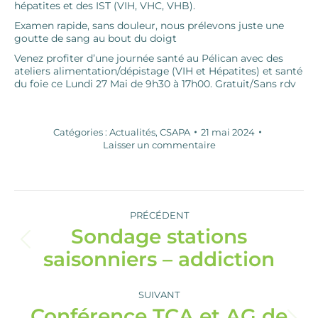
hépatites et des IST (VIH, VHC, VHB).
Examen rapide, sans douleur, nous prélevons juste une
goutte de sang au bout du doigt
Venez profiter d’une journée santé au Pélican avec des
ateliers alimentation/dépistage (VIH et Hépatites) et santé
du foie ce Lundi 27 Mai de 9h30 à 17h00. Gratuit/Sans rdv
Catégories :
Actualités
,
CSAPA
21 mai 2024
Laisser un commentaire
Navigation
article
PRÉCÉDENT
Sondage stations
Article
saisonniers – addiction
précédent
:
SUIVANT
Conférence TCA et AG de