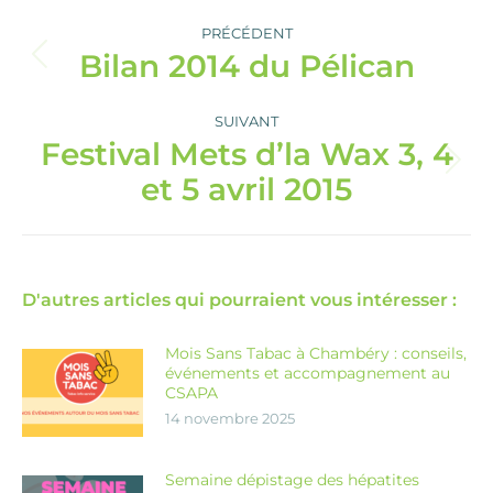
Navigation
article
PRÉCÉDENT
Bilan 2014 du Pélican
Article
précédent
:
SUIVANT
Festival Mets d’la Wax 3, 4
Article
et 5 avril 2015
suivant
:
D'autres articles qui pourraient vous intéresser :
Mois Sans Tabac à Chambéry : conseils,
événements et accompagnement au
CSAPA
14 novembre 2025
Semaine dépistage des hépatites