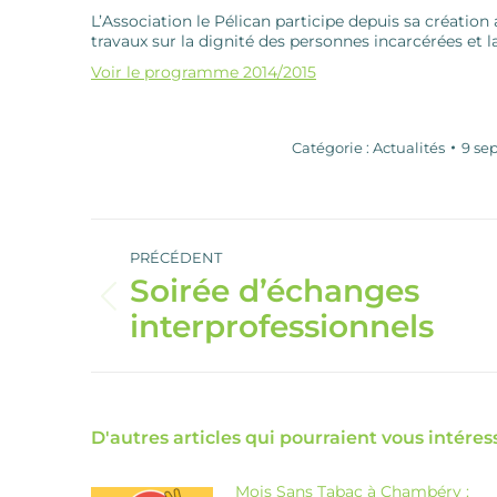
L’Association le Pélican participe depuis sa créatio
travaux sur la dignité des personnes incarcérées et l
Voir le programme 2014/2015
Catégorie :
Actualités
9 se
Navigation
article
PRÉCÉDENT
Soirée d’échanges
Article
interprofessionnels
précédent
:
D'autres articles qui pourraient vous intéress
Mois Sans Tabac à Chambéry :