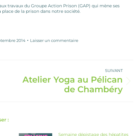
n aux travaux du Groupe Action Prison (GAP) qui mène ses
a place de la prison dans notre société.
ptembre 2014
Laisser un commentaire
SUIVANT
Atelier Yoga au Pélican
Article
de Chambéry
suivant
:
er :
Semaine dépistage des hépatites