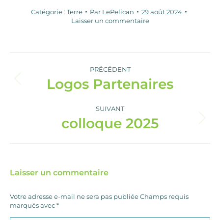
Catégorie :
Terre
Par
LePelican
29 août 2024
Laisser un commentaire
Navigation
album
PRÉCÉDENT
Logos Partenaires
Album
précédent
:
SUIVANT
colloque 2025
Album
suivant
:
Laisser un commentaire
Votre adresse e-mail ne sera pas publiée Champs requis
marqués avec
*