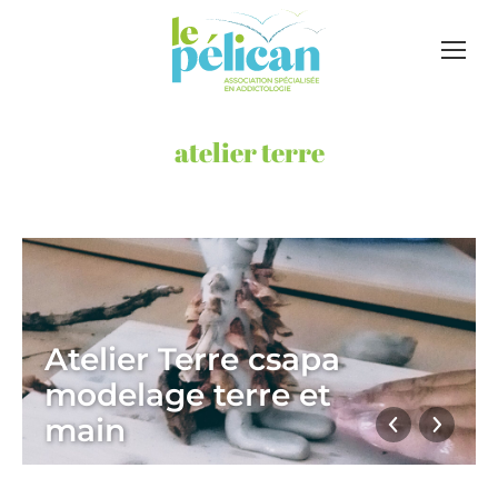
atelier terre
Atelier Terre csapa
modelage terre et
main