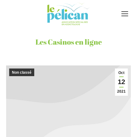
Les Casinos en ligne
Non classé
Oct
12
2021