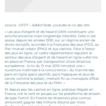
source : OFDT – Addict’Aide- youtube le roi des rats
« Les jeux d’argent et de hasard (JAH) constituent une
activité ancienne mais longtemps interdite. Celle-ci est
assise, depuis les années 1930, sur un régime ancien de
droits exclusifs, accordés à la Française des jeux (FDJ), au
Pari mutuel urbain (PMU) et aux casinos. Face à l’essor
des jeux en ligne, un cadre réglementaire régulant le
secteur des jeux d’argent et de hasard en ligne a été mis
en place en France, par transposition d’une directive
européenne : la loi du 12 mai 2010 introduit une «
ouverture maîtrisée à la concurrence » du marché des
paris en ligne (paris sportifs, paris hippiques et jeux de
cercle, comme le poker), mettant fin au monopole d’État
de la Française des jeux et du PMU. »
Et depuis peu les casinos en ligne, pratique illégale en
France, ont le vent en poupe sur les plateforme de stream
de type Twitch. En France les streamers plus connus
annoncent gagner des millions d’euros par mois.