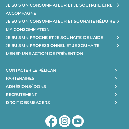
JE SUIS UN CONSOMMATEUR ET JE SOUHAITE ÊTRE
ACCOMPAGNÉ
JE SUIS UN CONSOMMATEUR ET SOUHAITE RÉDUIRE
MA CONSOMMATION
JE SUIS UN PROCHE ET JE SOUHAITE DE L'AIDE
JE SUIS UN PROFESSIONNEL ET JE SOUHAITE
MENER UNE ACTION DE PRÉVENTION
CONTACTER LE PÉLICAN
PARTENAIRES
ADHÉSIONS/ DONS
RECRUTEMENT
DROIT DES USAGERS