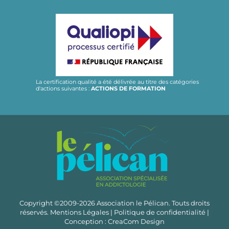
La certification qualité a été délivrée au titre des catégories
d'actions suivantes :
ACTIONS DE FORMATION
Copyright ©2009-2026 Association le Pélican. Touts droits
réservés.
Mentions Légales
|
Politique de confidentialité
|
Conception :
CreaCom Design