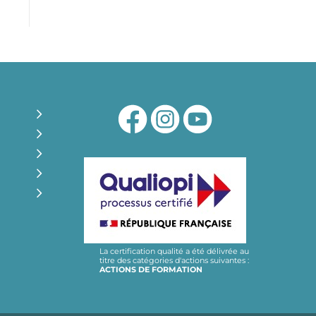
La certification qualité a été délivrée au
titre des catégories d'actions suivantes :
ACTIONS DE FORMATION