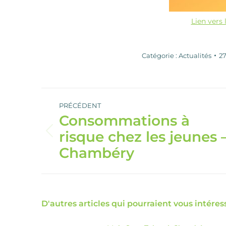
Lien vers 
Catégorie :
Actualités
27
Navigation
article
PRÉCÉDENT
Consommations à
risque chez les jeunes 
Article
précédent
Chambéry
:
D'autres articles qui pourraient vous intéress