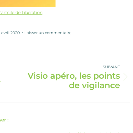
l’artcile de Libération
 avril 2020
Laisser un commentaire
SUIVANT
Visio apéro, les points
–
Article
de vigilance
suivant
:
er :