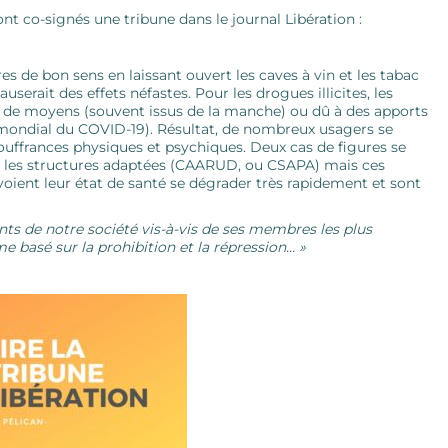
 ont co-signés une tribune dans le journal Libération :
res de bon sens en laissant ouvert les caves à vin et les tabac
serait des effets néfastes. Pour les drogues illicites, les
e de moyens (souvent issus de la manche) ou dû à des apports
mondial du COVID-19). Résultat, de nombreux usagers se
ouffrances physiques et psychiques. Deux cas de figures se
rs les structures adaptées (CAARUD, ou CSAPA) mais ces
voient leur état de santé se dégrader très rapidement et sont
ts de notre société vis-à-vis de ses membres les plus
e basé sur la prohibition et la répression… »