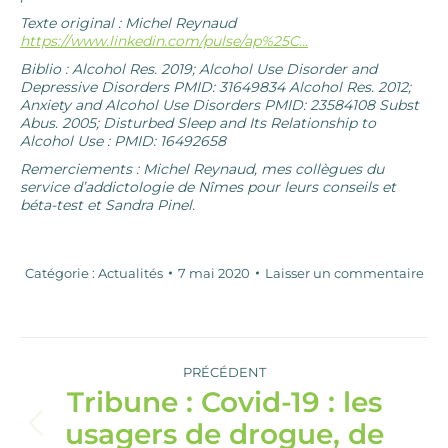
Texte original : Michel Reynaud
https://www.linkedin.com/pulse/ap%25C…
Biblio : Alcohol Res. 2019; Alcohol Use Disorder and
Depressive Disorders PMID: 31649834 Alcohol Res. 2012;
Anxiety and Alcohol Use Disorders PMID: 23584108 Subst
Abus. 2005; Disturbed Sleep and Its Relationship to
Alcohol Use : PMID: 16492658
Remerciements : Michel Reynaud, mes collègues du
service d’addictologie de Nîmes pour leurs conseils et
béta-test et Sandra Pinel.
Catégorie :
Actualités
7 mai 2020
Laisser un commentaire
Navigation
article
PRÉCÉDENT
Tribune : Covid-19 : les
usagers de drogue, de
Article